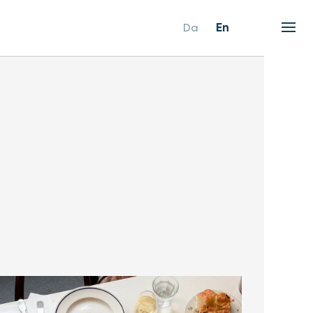
Da
En