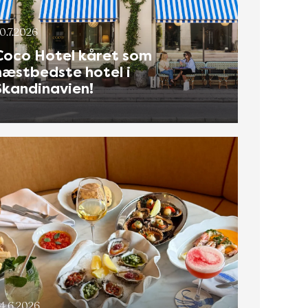
0.7.2026
Coco Hotel kåret som
næstbedste hotel i
Skandinavien!
4.6.2026