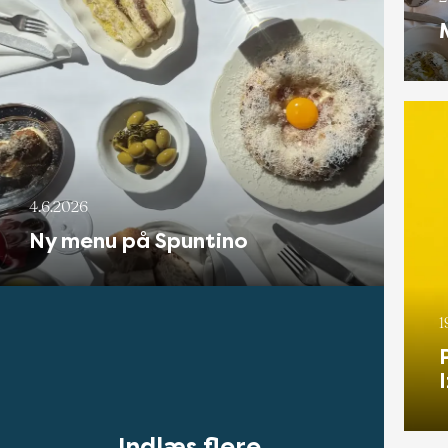
4.6.2026
Ny menu på Spuntino
1
Indlæs flere