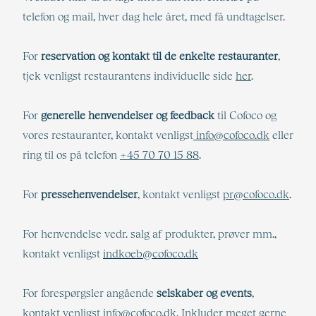
telefon og mail, hver dag hele året, med få undtagelser.
For
reservation og kontakt til de enkelte restauranter
,
tjek venligst restaurantens individuelle side
her
.
For
generelle henvendelser og feedback
til Cofoco og
vores restauranter, kontakt venligst
info@cofoco.dk
eller
ring til os på telefon
+45 70 70 15 88
.
For
pressehenvendelser
, kontakt venligst
pr@cofoco.dk
.
For henvendelse vedr. salg af produkter, prøver mm.,
kontakt venligst
indkoeb@cofoco.dk
For forespørgsler angående
selskaber og events
,
kontakt venligst
info@cofoco.dk
. Inkluder meget gerne