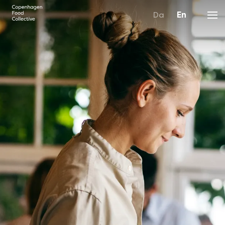
Da
En