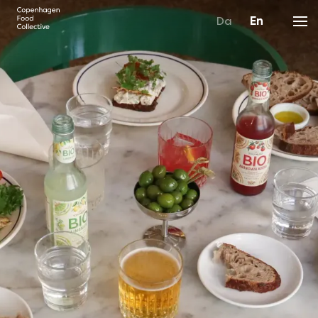
Da
En