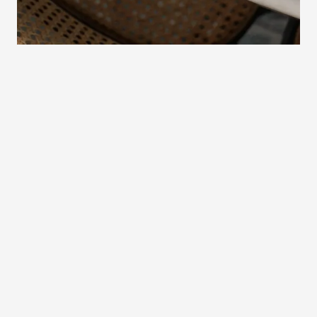
Del Cofoco
Cofoco Social
Bestil et gavekort
Facebook
Book et bord
Instagram