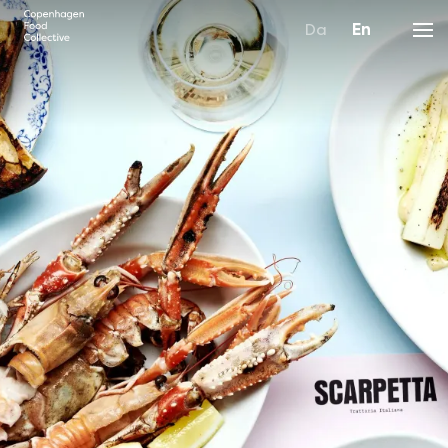
Da
En